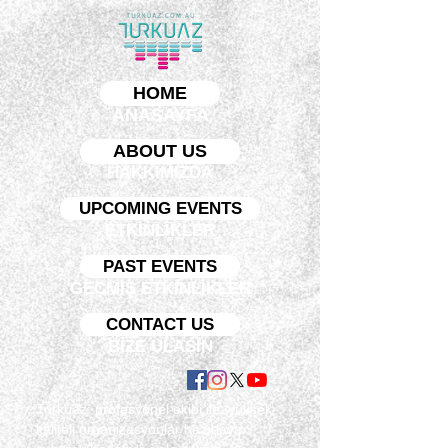
HOME
ANASAYFA
ABOUT US
HAKKIMIZDA
UPCOMING EVENTS
ETKİNLİKLER
PAST EVENTS
GEÇMİŞ ETKİNLİKLER
CONTACT US
BİZE ULAŞIN
Turkuaz, profesyonel ekibi ile, yüksek
kaliteli organizasyonlar hazırlayıp