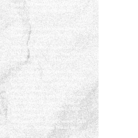
Huddy - DJ Ilker Aydın - DJ Yusuf Çelik
- Ozan Çobanoğlu
- Oy
unbozan
Reha Aytaç
Turkuaz gecelerinde sahne almış olan
uluslar arası sanatçılar ise;
Mirkelam - Berkay - Zeynep Dizdar -
DJ Murat Uyar - Gökhan Tepe - Buray
- Berksan - Gripin - Burcu Günes -
Gökhan Keser - Sıla
Kenan Dogulu - Halil Sezai - Haluk
Levent - Beyaz Show - Kubat - Simge -
Murat Dalkılıç - Koray Avcı - Emre
Aydın - Gökhan Özen
Mustafa Sandal - Fatih Ürek - Kibariye
- Fire of Anatolia - İlyas Yalçıntaş -
Manga - Eypio - Burak Yeter - İNNA -
Zara -Yılmaz Morgül
Muazzez Ersoy - Yonca Evcimik - Çelik
- DJ Hakan Küfündür - Hakan Altun