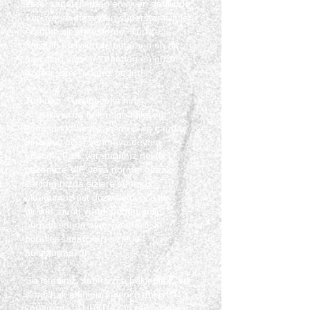
Yerel sanatçılardan en iyileri dahilinde,
Türkiye ve ötesinden süperstar isimler,
Avrupai bir atmosferde, Türkçe
müziğin en iyileri ile bugünen en hit
parçaları yanısıra dünden en güzel
ezgiler, işte Turkuaz budur!
Turkuaz, Türk gecelerinin
Avustralya'da neler sunabileceği
konusunda heyecan verici ve çağdaş
bir bakış açısı sunmaya devam
edecek. Fark yarattığımız nokta,
gecemize VIP veya normal olarak
katıldığınızda sizlere sunmuş
olduğumuz üst düzey eğlence ile
birlikte, bunu yurtdışından gelip,
burada sahne alan yetenekli ve
popüler sanatçıları sizlerle
buluşturmaktır.
Siz istediniz, sabırsızca beklediniz, ve
şimdi hak ettiğiniz eğlence anlayışı
karşınızda. TURKUAZ'ın heyecanlı