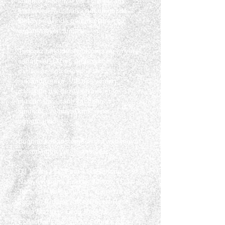
sunmak hedefiyle yola çıkmış, bu
etkinlikleri Avustralya'nın en gözde
lokasyonlarında gerçekleştiren bir
organizasyon firması.
Turkuaz farklıdır. Amacımız en iyi yerel
sanatçılar, DJ'ler, profesyonel
dansçılar, son teknoloji ses ve
ışıklandırmalar, VIP opsiyonları
dahilinde üst düzey etkinlikler ve
uluslar arası canlı sahneler
sunmak...ve hayal kırıklığına
uğratmadık!
Bugüne kadar sahne almış ve almaya
devam eden yerel sanatçılar;
DJ Tansu - DJ Fırat - DJ Serkan -
Naciye Keren - Furkan Turkoz - Dudi
Tasbası - Volga Tunca - Cem Yücel -
Tugra - Turkuaz Trio - Desert Rose
Grup Mozaiq - Grup Rakkas -
Collective Libe - 5ft2 - Cobra's Kiss -