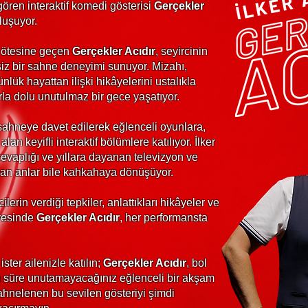
 gören interaktif komedi gösterisi
Gerçekler
luşuyor.
k ötesine geçen
Gerçekler Acıdır
, seyircinin
siz bir sahne deneyimi sunuyor. Mizahı,
nlük hayattan ilişki hikâyelerini ustalıkla
la dolu unutulmaz bir gece yaşatıyor.
sahneye davet edilerek eğlenceli oyunlara,
lan keyifli interaktif bölümlere katılıyor. İlker
cevaplığı ve yıllara dayanan televizyon ve
dan anlar bile kahkahaya dönüşüyor.
lerin verdiği tepkiler, anlattıkları hikâyeler ve
yesinde
Gerçekler Acıdır
, her performansta
ister ailenizle katılın;
Gerçekler Acıdır
, bol
un süre unutamayacağınız eğlenceli bir akşam
ahnelenen bu sevilen gösteriyi şimdi