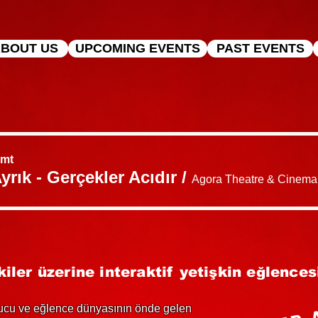
BOUT US
UPCOMING EVENTS
PAST EVENTS
Cmt
Ayrık - Gerçekler Acıdır
/
Agora Theatre & Cinema
şkiler üzerine interaktif yetişkin eğlences
nucu ve eğlence dünyasının önde gelen