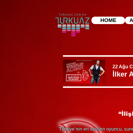
HOME
A
22 Ağu 
İlker 
“İli
Türkiye’nin en sevilen oyuncu, su