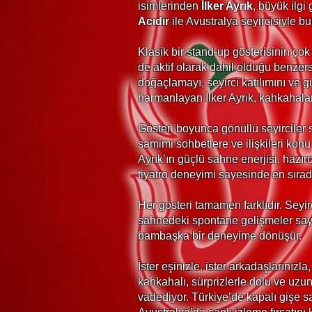
isimlerinden
İlker Ayrık
, büyük ilgi
Acıdır
ile Avustralya seyircisiyle bu
Klasik bir stand-up gösterisinin ço
de aktif olarak dahil olduğu benzer
doğaçlamayı, seyirci katılımını ve gü
harmanlayan İlker Ayrık, kahkahalar
Gösteri boyunca gönüllü seyirciler 
samimi sohbetlere ve ilişkileri konu a
Ayrık’ın güçlü sahne enerjisi, hazır
tiyatro deneyimi sayesinde en sıra
Her gösteri tamamen farklıdır. Seyirci
sahnedeki spontane gelişmeler sa
bambaşka bir deneyime dönüşür.
İster eşinizle, ister arkadaşlarınızla, 
kahkahalı, sürprizlerle dolu ve uz
vadediyor. Türkiye’de kapalı gişe s